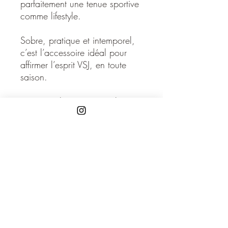
parfaitement une tenue sportive
comme lifestyle.
Sobre, pratique et intemporel,
c’est l’accessoire idéal pour
affirmer l’esprit VSJ, en toute
saison.
tissu polaire 100% polyester
tissu non-pelucheux
taille : 55 centimètres
poid : 35 grammes
hauteur : 200 mm
diamètre : 550 mm
Disponible noir ou bleu de nuit