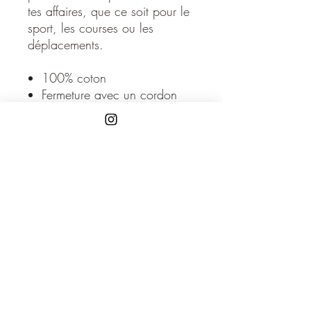
tes affaires, que ce soit pour le
sport, les courses ou les
déplacements.
100% coton
Fermeture avec un cordon
Inclus une petite poche
zippée à l'intérieur pour
garder les objets de valeur
Volume de 20 litres
Disponible uniquement en noir
et en blanc