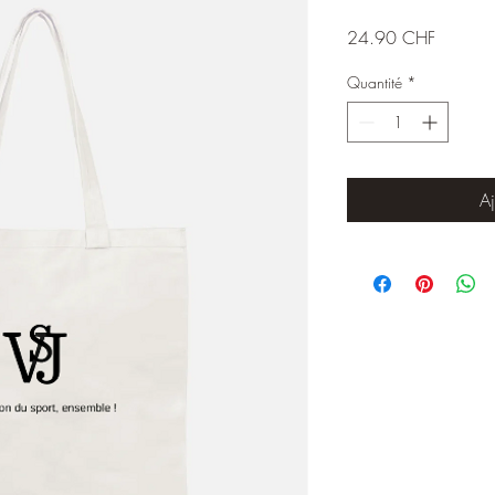
Prix
24.90 CHF
Quantité
*
Aj