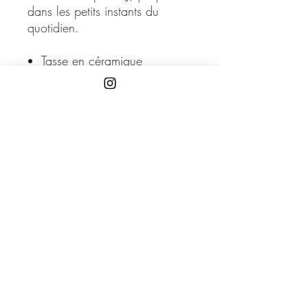
dans les petits instants du
quotidien.
Tasse en céramique
Capacité de 325ml
Disponible en deux couleurs :
- noir et blanc
- rose et blanc
- bleu et blanc
VSJ TEAM / Jérémy Schneeberger